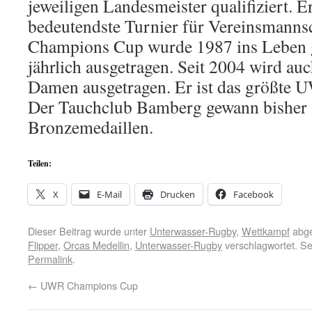
jeweiligen Landesmeister qualifiziert. Er
bedeutendste Turnier für Vereins­mann­s
Champions Cup wurde 1987 ins Leben 
jährlich ausgetragen. Seit 2004 wird au
Damen ausgetragen. Er ist das größte 
Der Tauchclub Bamberg gewann bisher 3
Bronzemedaillen.
Teilen:
X
E-Mail
Drucken
Facebook
Dieser Beitrag wurde unter
Unterwasser-Rugby
,
Wettkampf
abge
Flipper
,
Orcas Medellin
,
Unterwasser-Rugby
verschlagwortet. Se
Permalink
.
←
UWR Champions Cup