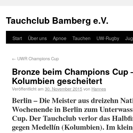
Tauchclub Bamberg e.V.
Start
Über uns
Apnoe
Tauchen
UW-Rugby
Ju
←
UWR Champions Cup
Bronze beim Champions Cup –
Kolumbien gescheitert
Veröffentlicht am
30. November 2015
von
Hannes
Berlin – Die Meister aus dreizehn Nat
Wochenende in Berlin zum Unterwas
Cup. Der Tauchclub verlor das Halbfi
gegen Medellín (Kolumbien). Im klei