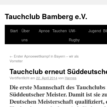
Tauchclub Bamberg e.V.
Start
Über
Apnoe
Tauchen
UW-
Jugend
Bi
uns
Rugby
←
Erster Apnoewettkampf in Bayern – wir als
Vorreiter
Tauchclub erneut Süddeutsche
Veröffentlicht am
22. April 2014
von
Hannes
Die erste Mannschaft des Tauchclubs 
Süddeutscher Meister. Damit ist sie z
Deutschen Meisterschaft qualifiziert, 