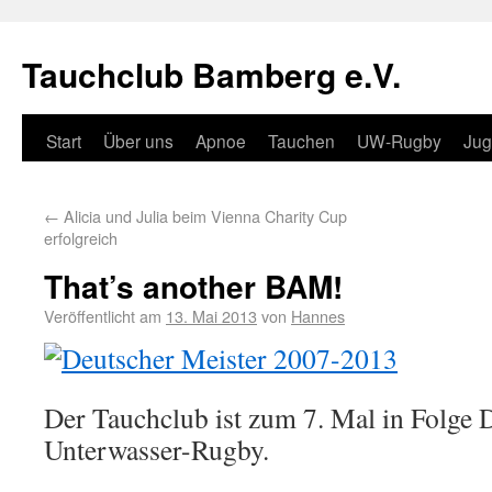
Tauchclub Bamberg e.V.
Start
Über uns
Apnoe
Tauchen
UW-Rugby
Ju
←
Alicia und Julia beim Vienna Charity Cup
erfolgreich
That’s another BAM!
Veröffentlicht am
13. Mai 2013
von
Hannes
Der Tauchclub ist zum 7. Mal in Folge 
Unterwasser-Rugby.