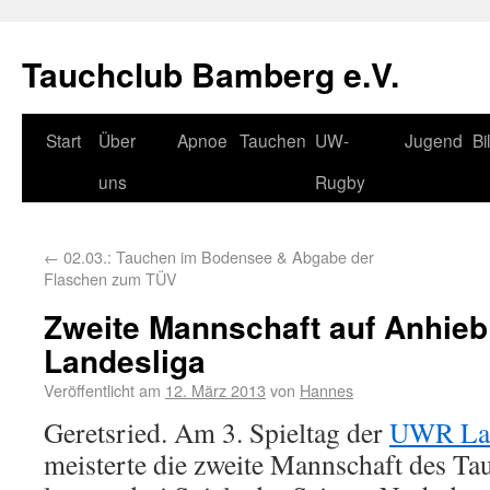
Tauchclub Bamberg e.V.
Start
Über
Apnoe
Tauchen
UW-
Jugend
Bi
uns
Rugby
←
02.03.: Tauchen im Bodensee & Abgabe der
Flaschen zum TÜV
Zweite Mannschaft auf Anhieb 
Landesliga
Veröffentlicht am
12. März 2013
von
Hannes
Geretsried. Am 3. Spieltag der
UWR Lan
meisterte die zweite Mannschaft des T