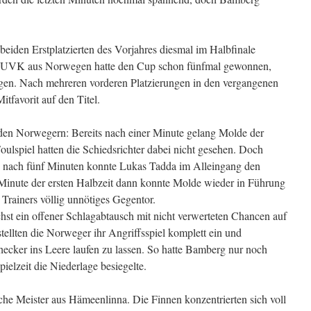
 beiden Erstplatzierten des Vorjahres diesmal im Halbfinale
de UVK aus Norwegen hatte den Cup schon fünfmal gewonnen,
digen. Nach mehreren vorderen Platzierungen in den vergangenen
tfavorit auf den Titel.
s den Norwegern: Bereits nach einer Minute gelang Molde der
ulspiel hatten die Schiedsrichter dabei nicht gesehen. Doch
nd nach fünf Minuten konnte Lukas Tadda im Alleingang den
n Minute der ersten Halbzeit dann konnte Molde wieder in Führung
Trainers völlig unnötiges Gegentor.
chst ein offener Schlagabtausch mit nicht verwerteten Chancen auf
stellten die Norweger ihr Angriffsspiel komplett ein und
hecker ins Leere laufen zu lassen. So hatte Bamberg nur noch
ielzeit die Niederlage besiegelte.
sche Meister aus Hämeenlinna. Die Finnen konzentrierten sich voll