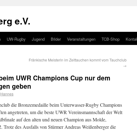
rg e.V.
n
UW-Rugby
Jugend
Bilder
Veranstaltungen
TCB-Shop
Konta
Fränkische Meisterin im Zeittauchen kommt vom Tauchclub
→
 beim UWR Champions Cup nur dem
agen geben
Hannes
lub die Bronzemedaille beim Unterwasser-Rugby Champions
ten angetreten, um die beste UWR Vereinsmannschaft der Welt
Halbfinale auf den alten und neuen Champion aus Molde,
2. Trotz des Ausfalls von Stürmer Andreas Weißenberger die