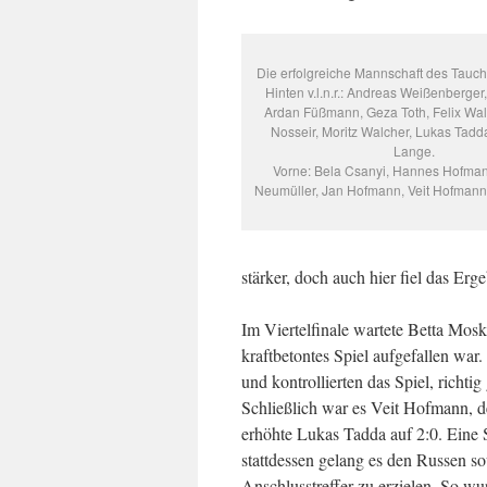
Die erfolgreiche Mannschaft des Tauc
Hinten v.l.n.r.: Andreas Weißenberger
Ardan Füßmann, Geza Toth, Felix Wal
Nosseir, Moritz Walcher, Lukas Tadd
Lange.
Vorne: Bela Csanyi, Hannes Hofma
Neumüller, Jan Hofmann, Veit Hofmann,
stärker, doch auch hier fiel das Erge
Im Viertelfinale wartete Betta Mosk
kraftbetontes Spiel aufgefallen wa
und kontrollierten das Spiel, richt
Schließlich war es Veit Hofmann, de
erhöhte Lukas Tadda auf 2:0. Eine S
stattdessen gelang es den Russen s
Anschlusstreffer zu erzielen. So 