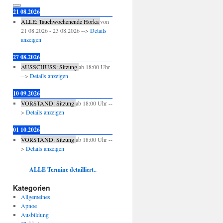
21 08.2026
ALLE: Tauchwochenende Horka
von
21 08.2026
-
23 08.2026
-->
Details
anzeigen
27 08.2026
AUSSCHUSS: Sitzung
ab
18:00
Uhr
-->
Details anzeigen
10 09.2026
VORSTAND: Sitzung
ab
18:00
Uhr --
>
Details anzeigen
01 10.2026
VORSTAND: Sitzung
ab
18:00
Uhr --
>
Details anzeigen
ALLE Termine detailliert..
Kategorien
Allgemeines
Apnoe
Ausbildung