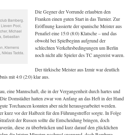
Die Gegner der Vorrunde erlaubten den
Franken einen guten Start in das Turnier. Zur
hclub Bamberg.
, Lieven Pool,
Eröffnung kassierte der spanische Meister aus
cher, Michael
Penafiel eine 15:0 (8:0) Klatsche – und das
a, Sebastian
obwohl bei Spielbeginn aufgrund der
nn, Klemens
schlechten Verkehrsbedingungen um Berlin
 Niklas Tadda.
noch nicht alle Spieler des TC angereist waren.
Der türkische Meister aus Izmir war deutlich
bnis mit 4:0 (2:0) klar aus.
au, eine Mannschaft, die in der Vergangenheit durch hartes und
r. Die Domstädter hatten zwar von Anfang an das Heft in der Hand
ig gute Torchancen konnten aber nicht herausgearbeitet werden.
r kurz vor der Halbzeit für den Führungstreffer sorgte. In Folge
trafzeit der Russen sollte die Entscheidung bringen, doch
ouverän, diese zu überbrücken und kurz darauf den glücklichen
wurden die letzten Minuten nochmal spannend, doch Bamberg