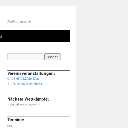
Rugby, untenrum.
kt
____________________________________________________
Vereinsveranstaltungen:
01.08-08.08.2026 Elba
21.08.-23.08.2026 Horka
____________________________________________________
Nächste Wettkämpfe:
– derzeit keine geplant –
____________________________________________________
Termine: