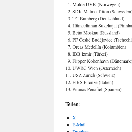
Molde UVK (Norwegen)
SDK Malmö Triton (Schweden
TC Bamberg (Deutschland)
Hämeelinnan Sukeltajat (Finnla
Betta Moskau (Russland)
PF České Budějovice (Tschechi
Orcas Medellín (Kolumbien)
IBB Izmir (Türkei)
Flipper Kobenhavn (Dänemark
UWRC Wien (Österreich)
USZ Zürich (Schweiz)
FIRS Firenze (Italien)
Piranas Penafiel (Spanien)
Teilen:
X
E-Mail
Drucken