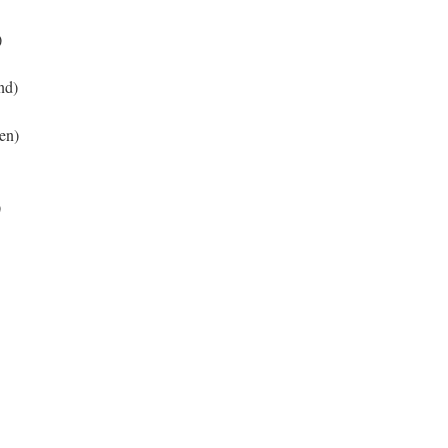
)
nd)
en)
)