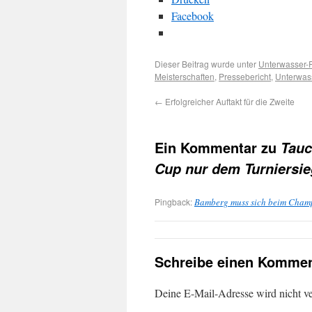
Facebook
Dieser Beitrag wurde unter
Unterwasser-
Meisterschaften
,
Pressebericht
,
Unterwas
←
Erfolgreicher Auftakt für die Zweite
Ein Kommentar zu
Tauc
Cup nur dem Turniersi
Pingback:
Bamberg muss sich beim Champ
Schreibe einen Kommen
Deine E-Mail-Adresse wird nicht ver