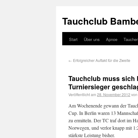
Tauchclub Bambe
Start
Über uns
Apnoe
Tauche
←
Erfolgreicher Auftakt für die Zweite
Tauchclub muss sich
Turniersieger geschl
Veröffentlicht am
28. November 2012
von
Am Wochenende gewann der Tauchc
Cup. In Berlin waren 13 Mannschaf
zu ermitteln. Der TC traf dort im 
Norwegen, und verlor knapp mit 1:
stärkste Leistung bisher.