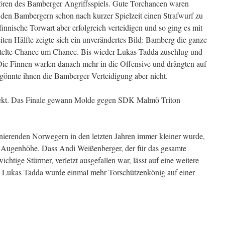
tören des Bamberger Angriffsspiels. Gute Torchancen waren
den Bambergern schon nach kurzer Spielzeit einen Strafwurf zu
innische Torwart aber erfolgreich verteidigen und so ging es mit
eiten Hälfte zeigte sich ein unverändertes Bild: Bamberg die ganze
eitelte Chance um Chance. Bis wieder Lukas Tadda zuschlug und
 Die Finnen warfen danach mehr in die Offensive und drängten auf
gönnte ihnen die Bamberger Verteidigung aber nicht.
fekt. Das Finale gewann Molde gegen SDK Malmö Triton
erenden Norwegern in den letzten Jahren immer kleiner wurde,
f Augenhöhe. Dass Andi Weißenberger, der für das gesamte
htige Stürmer, verletzt ausgefallen war, lässt auf eine weitere
n. Lukas Tadda wurde einmal mehr Torschützenkönig auf einer