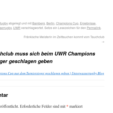
Rugby
abgelegt und mit
Bamberg
,
Berlin
,
Champions Cup
,
Ergebnisse
,
serrugby
,
UWR
verschlagwortet. Setze ein Lesezeichen für den
Permalink
.
Fränkische Meisterin im Zeittauchen kommt vom Tauchclub
→
hclub muss sich beim UWR Champions
eger geschlagen geben
ions Cup nur dem Turniersieger geschlagen geben | Unterwasserrugby Blog
tar
*
öffentlicht.
Erforderliche Felder sind mit
markiert