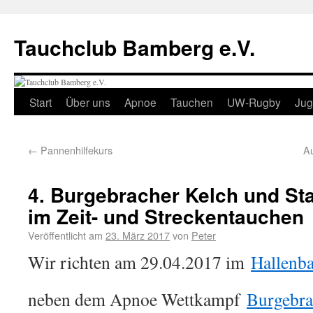
Tauchclub Bamberg e.V.
Start
Über uns
Apnoe
Tauchen
UW-Rugby
Ju
←
Pannenhilfekurs
A
4. Burgebracher Kelch und St
im Zeit- und Streckentauchen
Veröffentlicht am
23. März 2017
von
Peter
Wir richten am 29.04.2017 im
Hallenb
neben dem Apnoe Wettkampf
Burgebra