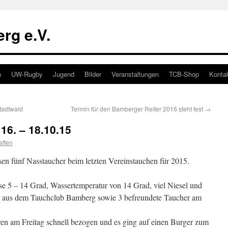
rg e.V.
n
UW-Rugby
Jugend
Bilder
Veranstaltungen
TCB-Shop
Konta
tadtwald
Termin für den Bamberger Reiter 2016 steht fest
→
16. – 18.10.15
effen
sen fünf Nasstaucher beim letzten Vereinstauchen für 2015.
e 5 – 14 Grad, Wassertemperatur von 14 Grad, viel Niesel und
r aus dem Tauchclub Bamberg sowie 3 befreundete Taucher am
ren am Freitag schnell bezogen und es ging auf einen Burger zum