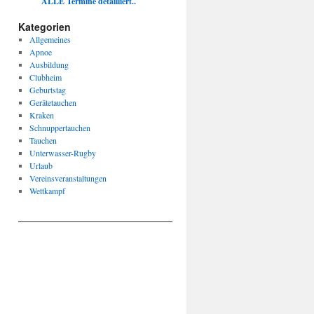
ALLE Termine detailliert..
Kategorien
Allgemeines
Apnoe
Ausbildung
Clubheim
Geburtstag
Gerätetauchen
Kraken
Schnuppertauchen
Tauchen
Unterwasser-Rugby
Urlaub
Vereinsveranstaltungen
Wettkampf
____________________________________________________