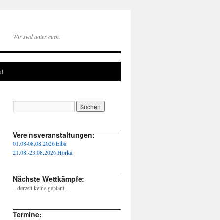
Wir sind unter euch.
kt
____________________________________________________
Vereinsveranstaltungen:
01.08-08.08.2026 Elba
21.08.-23.08.2026 Horka
____________________________________________________
Nächste Wettkämpfe:
– derzeit keine geplant –
____________________________________________________
Termine: