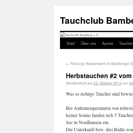
Tauchclub Bambe
Start
Über uns
Apnoe
Tauche
←
Führung: Wasserwerk im Bamberger S
Herbstauchen #2 vom 
Veröffentlicht am
23. Oktober 2015
von
St
Was so richtige Taucher sind bewie
Bei Außentemperaturen von teilweis
keiner Sonne fanden sich 5 Tauche
See in Nordhausen ein.
Die Unterkunft bzw. drei Bullis wa