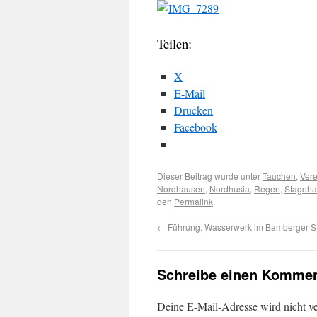
Teilen:
X
E-Mail
Drucken
Facebook
Dieser Beitrag wurde unter
Tauchen
,
Vere
Nordhausen
,
Nordhusia
,
Regen
,
Stageha
den
Permalink
.
←
Führung: Wasserwerk im Bamberger S
Schreibe einen Kommen
Deine E-Mail-Adresse wird nicht ver