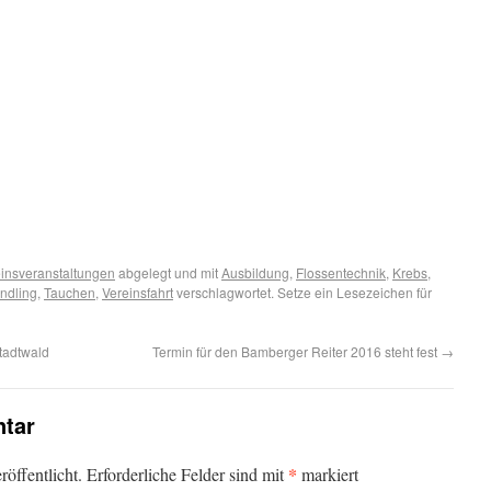
insveranstaltungen
abgelegt und mit
Ausbildung
,
Flossentechnik
,
Krebs
,
ndling
,
Tauchen
,
Vereinsfahrt
verschlagwortet. Setze ein Lesezeichen für
tadtwald
Termin für den Bamberger Reiter 2016 steht fest
→
tar
*
öffentlicht.
Erforderliche Felder sind mit
markiert