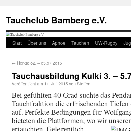
Tauchclub Bamberg e.V.
Start
Über uns
Apnoe
Tauchen
UW-Rugby
Ju
←
Horka: o2. – o5.o7.2o15
Tauchausbildung Kulki 3. – 5.
Veröffentlicht am
11. Juli 2015
von
Steffen
Bei gefühlten 40 Grad suchte das Penda
Tauchfraktion die erfrischenden Tiefen
auf. Perfekte Bedingungen für Wolfgang
bieteten die Plattformen, wo wir unseren
ertauchten.
Gelegentlich