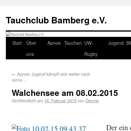
Tauchclub Bamberg e.V.
Start
Über
Apnoe
Tauchen
UW-
Jugend
Bi
uns
Rugby
←
Apnoe: Jugend kämpft sich weiter nach
vorne…
Walchensee am 08.02.2015
Veröffentlicht am
16. Februar 2015
von
Dennis
Der ein 