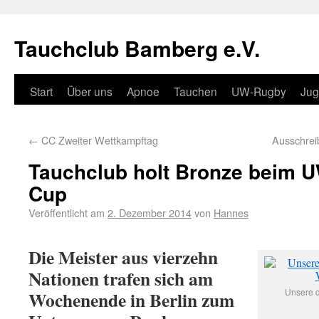
Tauchclub Bamberg e.V.
Start
Über uns
Apnoe
Tauchen
UW-Rugby
Ju
←
CC Zweiter Wettkampftag
Ausschrei
Tauchclub holt Bronze beim
Cup
Veröffentlicht am
2. Dezember 2014
von
Hannes
Die Meister aus vierzehn
Nationen trafen sich am
Unsere d
Wochenende in Berlin zum