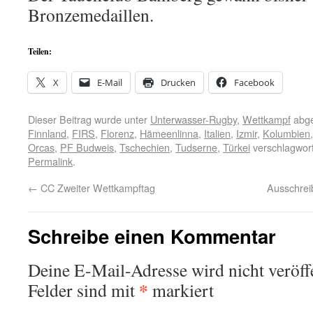
Bronzemedaillen.
Teilen:
X
E-Mail
Drucken
Facebook
Dieser Beitrag wurde unter
Unterwasser-Rugby
,
Wettkampf
abge
Finnland
,
FIRS
,
Florenz
,
Hämeenlinna
,
Italien
,
Izmir
,
Kolumbien
Orcas
,
PF Budweis
,
Tschechien
,
Tudserne
,
Türkei
verschlagwort
Permalink
.
←
CC Zweiter Wettkampftag
Ausschrei
Schreibe einen Kommentar
Deine E-Mail-Adresse wird nicht veröffe
*
Felder sind mit
markiert