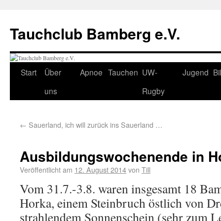
Tauchclub Bamberg e.V.
Start
Über
Apnoe
Tauchen
UW-
Jugend
Bi
uns
Rugby
←
Sauerland, ich will zurück ins Sauerland …
Ausbildungswochenende in H
Veröffentlicht am
12. August 2014
von
Till
Vom 31.7.-3.8. waren insgesamt 18 Bam
Horka, einem Steinbruch östlich von Dr
strahlendem Sonnenschein (sehr zum L