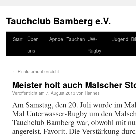
Tauchclub Bamberg e.V.
Start
Über
Apnoe
Tauchen
UW-
Jugend
Bi
uns
Rugby
←
Finale erneut erreicht
Meister holt auch Malscher St
Veröffentlicht am
7. August 2013
von
Hannes
Am Samstag, den 20. Juli wurde im Mal
Mal Unterwasser-Rugby um den Malscher
Tauchclub Bamberg war, obwohl mit nur
angereist, Favorit. Die Verstärkung dur