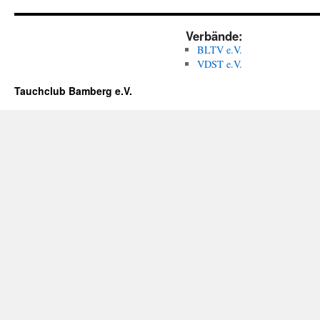
Verbände:
BLTV e.V.
VDST e.V.
Tauchclub Bamberg e.V.