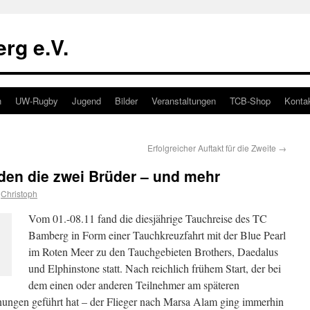
rg e.V.
n
UW-Rugby
Jugend
Bilder
Veranstaltungen
TCB-Shop
Konta
Erfolgreicher Auftakt für die Zweite
→
den die zwei Brüder – und mehr
Christoph
Vom 01.-08.11 fand die diesjährige Tauchreise des TC
Bamberg in Form einer Tauchkreuzfahrt mit der Blue Pearl
im Roten Meer zu den Tauchgebieten Brothers, Daedalus
und Elphinstone statt. Nach reichlich frühem Start, der bei
dem einen oder anderen Teilnehmer am späteren
nungen geführt hat – der Flieger nach Marsa Alam ging immerhin