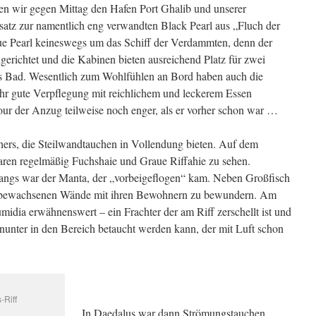
 wir gegen Mittag den Hafen Port Ghalib und unserer
atz zur namentlich eng verwandten Black Pearl aus „Fluch der
Blue Pearl keineswegs um das Schiff der Verdammten, denn der
gerichtet und die Kabinen bieten ausreichend Platz für zwei
s Bad. Wesentlich zum Wohlfühlen an Bord haben auch die
sehr gute Verpflegung mit reichlichem und leckerem Essen
ur der Anzug teilweise noch enger, als er vorher schon war …
thers, die Steilwandtauchen in Vollendung bieten. Auf dem
aren regelmäßig Fuchshaie und Graue Riffahie zu sehen.
angs war der Manta, der „vorbeigeflogen“ kam. Neben Großfisch
n bewachsenen Wände mit ihren Bewohnern zu bewundern. Am
idia erwähnenswert – ein Frachter der am Riff zerschellt ist und
inunter in den Bereich betaucht werden kann, der mit Luft schon
-Riff
In Daedalus war dann Strömungstauchen