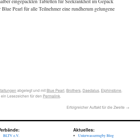
shalber eingepackten Tabletten für Seekrankheit im Gepäck
r Blue Pearl für alle Teilnehmer eine rundherum gelungene
taltungen
abgelegt und mit
Blue Pearl
,
Brothers
,
Daedalus
,
Elphinstone
,
 ein Lesezeichen für den
Permalink
.
Erfolgreicher Auftakt für die Zweite
→
Verbände:
Aktuelles:
BLTV e.V.
Unterwasserrugby Blog