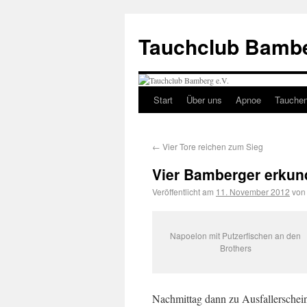
Tauchclub Bambe
Start
Über uns
Apnoe
Tauche
←
Vier Tore reichen zum Sieg
Vier Bamberger erkun
Veröffentlicht am
11. November 2012
von
Napoelon mit Putzerfischen an den
Brothers
Nachmittag dann zu Ausfallerschei