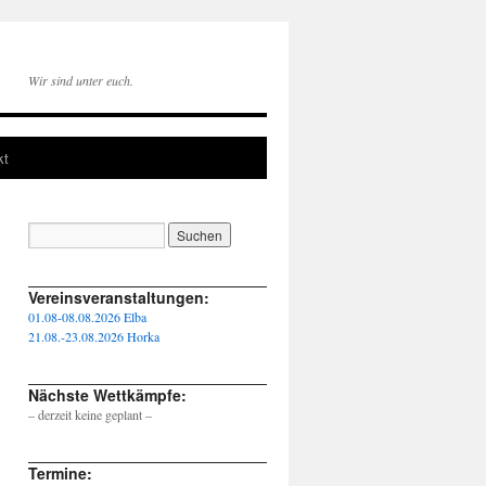
Wir sind unter euch.
kt
____________________________________________________
Vereinsveranstaltungen:
01.08-08.08.2026 Elba
21.08.-23.08.2026 Horka
____________________________________________________
Nächste Wettkämpfe:
– derzeit keine geplant –
____________________________________________________
Termine: