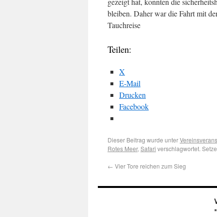
gezeigt hat, konnten die sicherheit
bleiben. Daher war die Fahrt mit de
Tauchreise
Teilen:
X
E-Mail
Drucken
Facebook
Dieser Beitrag wurde unter
Vereinsverans
Rotes Meer
,
Safari
verschlagwortet. Setze
←
Vier Tore reichen zum Sieg