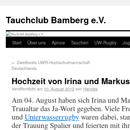
Tauchclub Bamberg e.V.
Start
Über uns
Apnoe
Tauchen
UW-Rugby
Ju
←
Zweitbeste UWR-Hochschulmannschaft
Deutschlands
Hochzeit von Irina und Markus
Veröffentlicht am
10. August 2012
von
Hannes
Am 04. August haben sich Irina und M
Traualtar das Ja-Wort gegeben. Viele 
und
Unterwasserrugby
waren dabei, st
der Trauung Spalier und feierten mit ihn