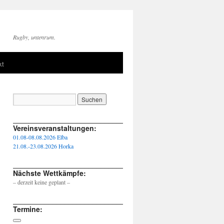
Rugby, untenrum.
kt
____________________________________________________
Vereinsveranstaltungen:
01.08-08.08.2026 Elba
21.08.-23.08.2026 Horka
____________________________________________________
Nächste Wettkämpfe:
– derzeit keine geplant –
____________________________________________________
Termine: