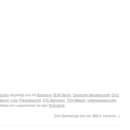
Rugby
abgelegt und mit
Bamberg
,
BUR Berlin
,
Deutsche Meisterschaft
,
DUC
sburg
,
Liga
,
Pressebericht
,
STC München
,
TSV Malsch
,
Unterwasserrugby
,
 Setze ein Lesezeichen für den
Permalink
.
Drei Bamberger bei der WM in Helsinki
→