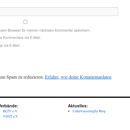
esem Browser für meinen nächsten Kommentar speichern.
de Kommentare via E-Mail.
e via E-Mail.
 um Spam zu reduzieren.
Erfahre, wie deine Kommentardaten
Verbände:
Aktuelles:
BLTV e.V.
Unterwasserrugby Blog
VDST e.V.