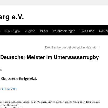
rg e.V.
n
UW-Rugby
Jugend
Bilder
Veranstaltungen
TCB-Shop
Konta
Drei Bamberger bei der WM in Helsinki
→
Deutscher Meister im Unterwasserrugby
s
Siegesserie fortgesetzt.
as Tadda, Sebastian Lange, Felix Walcher, Lieven Pool, Klemens Neumüller, Bela Csanyi,
n, Jan Hofmann.
ann, Moritz Walcher.