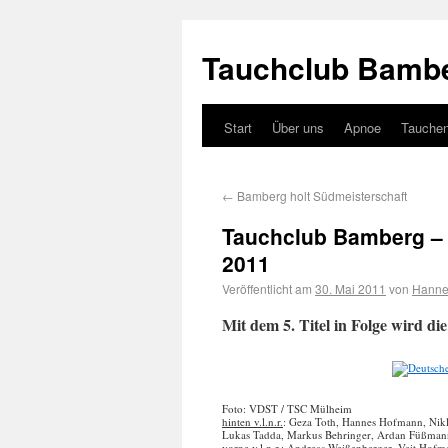
Tauchclub Bambe
Start
Über uns
Apnoe
Tauche
←
Bamberg holt Südmeisterschaft
Tauchclub Bamberg – 
2011
Veröffentlicht am
30. Mai 2011
von
Hanne
Mit dem 5. Titel in Folge wird die 
Foto: VDST / TSC Mülheim
hinten v.l.n.r.
: Geza Toth, Hannes Hofmann, Nikl
Lukas Tadda, Markus Behringer, Ardan Füßman
vorne v.l.n.r.
: Andreas Weißenberger, Veit Hofm