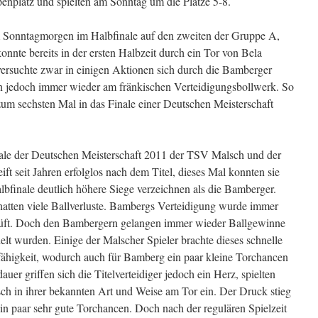
penplatz und spielten am Sonntag um die Plätze 5-8.
 Sonntagmorgen im Halbfinale auf den zweiten der Gruppe A,
nte bereits in der ersten Halbzeit durch ein Tor von Bela
ersuchte zwar in einigen Aktionen sich durch die Bamberger
en jedoch immer wieder am fränkischen Verteidigungsbollwerk. So
m sechsten Mal in das Finale einer Deutschen Meisterschaft
nale der Deutschen Meisterschaft 2011 der TSV Malsch und der
t seit Jahren erfolglos nach dem Titel, dieses Mal konnten sie
finale deutlich höhere Siege verzeichnen als die Bamberger.
atten viele Ballverluste. Bambergs Verteidigung wurde immer
eprüft. Doch den Bambergern gelangen immer wieder Ballgewinne
elt wurden. Einige der Malscher Spieler brachte dieses schnelle
sfähigkeit, wodurch auch für Bamberg ein paar kleine Torchancen
er griffen sich die Titelverteidiger jedoch ein Herz, spielten
sch in ihrer bekannten Art und Weise am Tor ein. Der Druck stieg
in paar sehr gute Torchancen. Doch nach der regulären Spielzeit