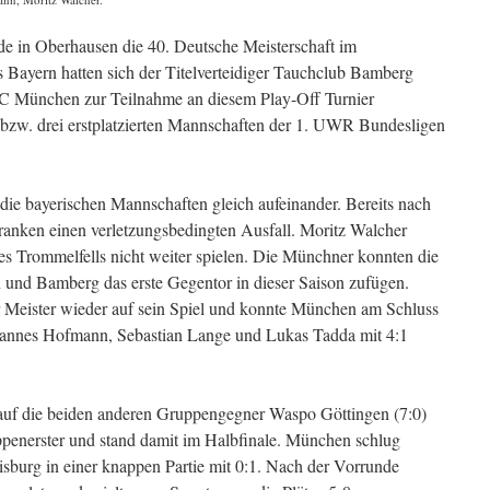
in Oberhausen die 40. Deutsche Meisterschaft im
Bayern hatten sich der Titelverteidiger Tauchclub Bamberg
STC München zur Teilnahme an diesem Play-Off Turnier
i bzw. drei erstplatzierten Mannschaften der 1. UWR Bundesligen
 die bayerischen Mannschaften gleich aufeinander. Bereits nach
Franken einen verletzungsbedingten Ausfall. Moritz Walcher
es Trommelfells nicht weiter spielen. Die Münchner konnten die
 und Bamberg das erste Gegentor in dieser Saison zufügen.
er Meister wieder auf sein Spiel und konnte München am Schluss
Hannes Hofmann, Sebastian Lange und Lukas Tadda mit 4:1
auf die beiden anderen Gruppengegner Waspo Göttingen (7:0)
penerster und stand damit im Halbfinale. München schlug
isburg in einer knappen Partie mit 0:1. Nach der Vorrunde