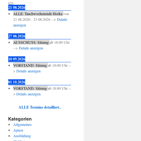
21 08.2026
ALLE: Tauchwochenende Horka
von
21 08.2026
-
23 08.2026
-->
Details
anzeigen
27 08.2026
AUSSCHUSS: Sitzung
ab
18:00
Uhr
-->
Details anzeigen
10 09.2026
VORSTAND: Sitzung
ab
18:00
Uhr --
>
Details anzeigen
01 10.2026
VORSTAND: Sitzung
ab
18:00
Uhr --
>
Details anzeigen
ALLE Termine detailliert..
Kategorien
Allgemeines
Apnoe
Ausbildung