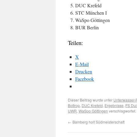
DUC Krefeld
STC München I
WaSpo Göttingen
BUR Berlin
Teilen:
X
E-Mail
Drucken
Facebook
Dieser Beitrag wurde unter
Unterwasser-
Bottrop
,
DUC Krefeld
,
Ergebnisse
,
FS Dui
UWR
,
WaSpo Göttingen
verschlagwortet.
←
Bamberg holt Südmeisterschaft