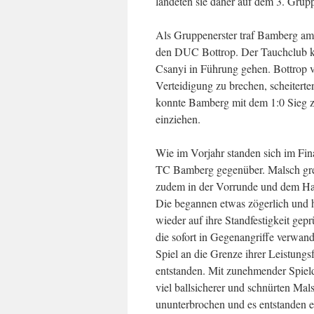
landeten sie daher auf dem 3. Grup
Als Gruppenerster traf Bamberg am
den DUC Bottrop. Der Tauchclub kon
Csanyi in Führung gehen. Bottrop v
Verteidigung zu brechen, scheitert
konnte Bamberg mit dem 1:0 Sieg zu
einziehen.
Wie im Vorjahr standen sich im Fi
TC Bamberg gegenüber. Malsch greif
zudem in der Vorrunde und dem Halb
Die begannen etwas zögerlich und h
wieder auf ihre Standfestigkeit g
die sofort in Gegenangriffe verwand
Spiel an die Grenze ihrer Leistung
entstanden. Mit zunehmender Spieldau
viel ballsicherer und schnürten Mal
ununterbrochen und es entstanden e