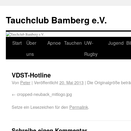
Tauchclub Bamberg e.V.
Start
Über
Apnoe
Tauchen
UW-
Jugend
Bi
uns
Rugby
VDST-Hotline
Von
Peter
|
Veröffentlicht
20. Mai 2013
|
Die Originalgröße betr
cropped-neuback_mitlogo.jpg
Setze ein Lesezeichen für den
Permalink
.
Schreibe einen Kommentar