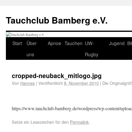
Tauchclub Bamberg e.V.
Start
Über
Apnoe
Tauchen
UW-
Jugend
Bi
uns
Rugby
cropped-neuback_mitlogo.jpg
Von
Hannes
|
Veröffentlicht
8. November 2010
|
Die Originalgrö
https://www.tauchclub-bamberg.de/wordpress/wp-content/uploa
Setze ein Lesezeichen für den
Permalink
.