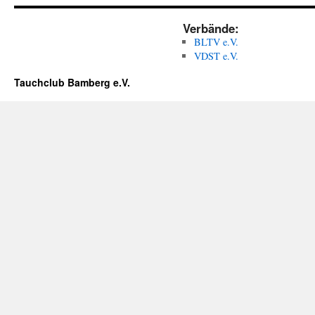
Verbände:
BLTV e.V.
VDST e.V.
Tauchclub Bamberg e.V.