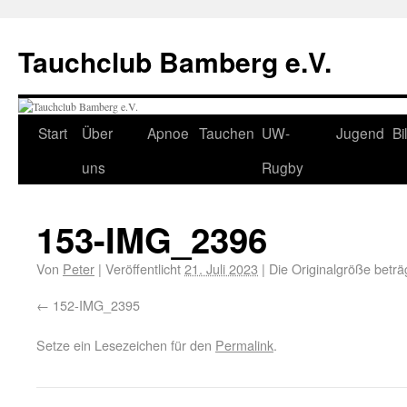
Tauchclub Bamberg e.V.
Start
Über
Apnoe
Tauchen
UW-
Jugend
Bi
uns
Rugby
153-IMG_2396
Von
Peter
|
Veröffentlicht
21. Juli 2023
|
Die Originalgröße beträ
152-IMG_2395
Setze ein Lesezeichen für den
Permalink
.