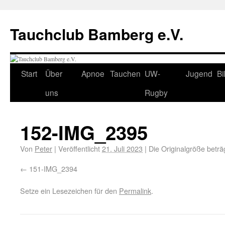
Tauchclub Bamberg e.V.
Start
Über
Apnoe
Tauchen
UW-
Jugend
Bi
uns
Rugby
152-IMG_2395
Von
Peter
|
Veröffentlicht
21. Juli 2023
|
Die Originalgröße beträ
151-IMG_2394
Setze ein Lesezeichen für den
Permalink
.