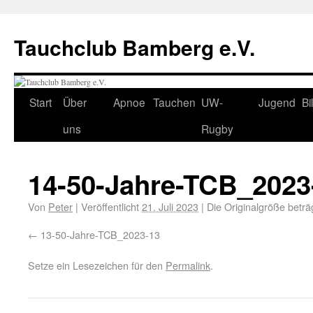
Tauchclub Bamberg e.V.
Start
Über
Apnoe
Tauchen
UW-
Jugend
Bi
uns
Rugby
14-50-Jahre-TCB_2023
Von
Peter
|
Veröffentlicht
21. Juli 2023
|
Die Originalgröße beträ
13-50-Jahre-TCB_2023-13
Setze ein Lesezeichen für den
Permalink
.