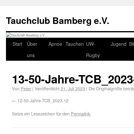
Tauchclub Bamberg e.V.
Start
Über
Apnoe
Tauchen
UW-
Jugend
Bi
uns
Rugby
13-50-Jahre-TCB_2023
Von
Peter
|
Veröffentlicht
21. Juli 2023
|
Die Originalgröße beträ
12-50-Jahre-TCB_2023-12
Setze ein Lesezeichen für den
Permalink
.