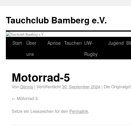
Tauchclub Bamberg e.V.
Start
Über
Apnoe
Tauchen
UW-
Jugend
Bi
uns
Rugby
Motorrad-5
Von
Dennis
|
Veröffentlicht
30. September 2024
|
Die Originalgr
Motorrad-3
Setze ein Lesezeichen für den
Permalink
.