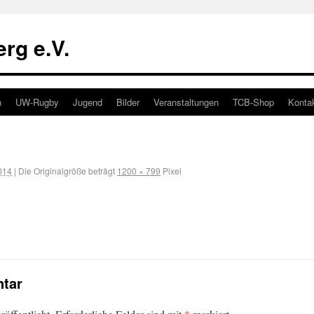
rg e.V.
n
UW-Rugby
Jugend
Bilder
Veranstaltungen
TCB-Shop
Konta
014
|
Die Originalgröße beträgt
1200 × 799
Pixel
tar