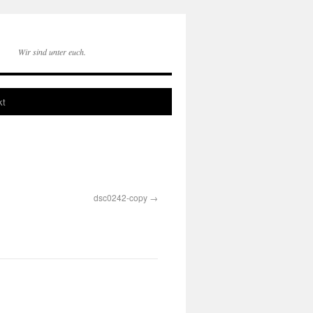
Wir sind unter euch.
kt
dsc0242-copy