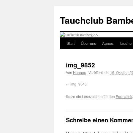
Tauchclub Bambe
Start
Über uns
Apnoe
Tauche
img_9852
Von
Hannes
|
Veröffentlicht
16. Oktober 2
img_9846
Setze ein Lesezeichen für den
Permalink
.
Schreibe einen Kommen