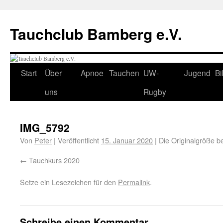
Tauchclub Bamberg e.V.
Start
Über
Apnoe
Tauchen
UW-
Jugend
Bi
uns
Rugby
IMG_5792
Von
Peter
|
Veröffentlicht
15. Januar 2020
|
Die Originalgröße b
Tauchkurs 2020
Setze ein Lesezeichen für den
Permalink
.
Schreibe einen Kommentar