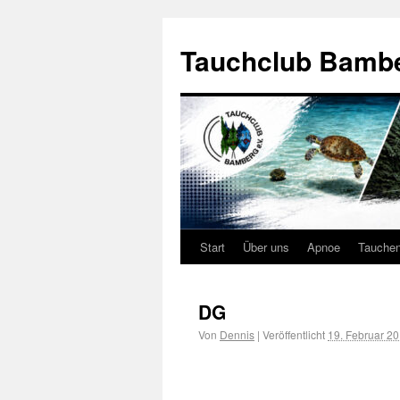
Tauchclub Bambe
Start
Über uns
Apnoe
Tauche
DG
Von
Dennis
|
Veröffentlicht
19. Februar 2