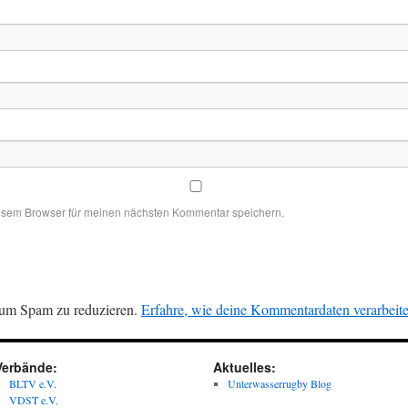
esem Browser für meinen nächsten Kommentar speichern.
 um Spam zu reduzieren.
Erfahre, wie deine Kommentardaten verarbeit
Verbände:
Aktuelles:
BLTV e.V.
Unterwasserrugby Blog
VDST e.V.