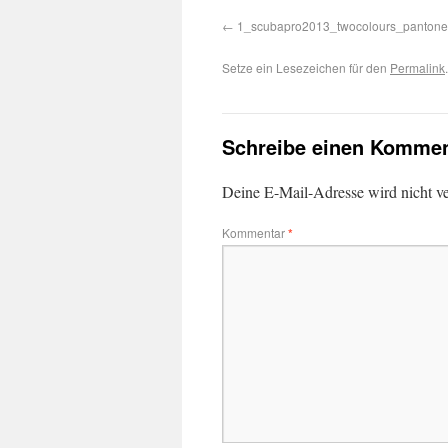
1_scubapro2013_twocolours_panton
Setze ein Lesezeichen für den
Permalink
.
Schreibe einen Kommen
Deine E-Mail-Adresse wird nicht ver
Kommentar
*