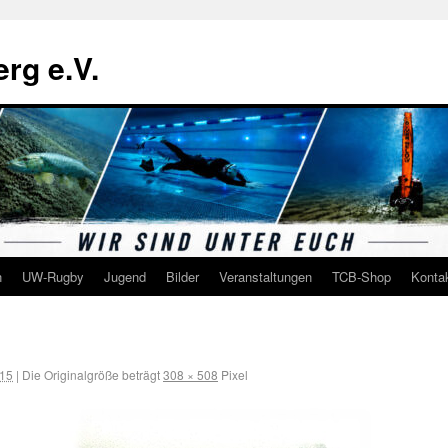
rg e.V.
n
UW-Rugby
Jugend
Bilder
Veranstaltungen
TCB-Shop
Konta
015
|
Die Originalgröße beträgt
308 × 508
Pixel