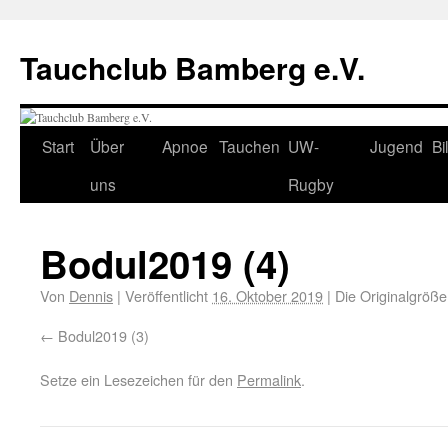
Tauchclub Bamberg e.V.
Start
Über
Apnoe
Tauchen
UW-
Jugend
Bi
uns
Rugby
Bodul2019 (4)
Von
Dennis
|
Veröffentlicht
16. Oktober 2019
|
Die Originalgröße
Bodul2019 (3)
Setze ein Lesezeichen für den
Permalink
.