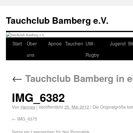
Tauchclub Bamberg e.V.
Start
Über
Apnoe
Tauchen
UW-
Jugend
Bi
uns
Rugby
←
Tauchclub Bamberg in e
IMG_6382
Von
Hannes
|
Veröffentlicht
25. Mai 2012
|
Die Originalgröße be
IMG_6375
Setze ein Lesezeichen für den
Permalink
.