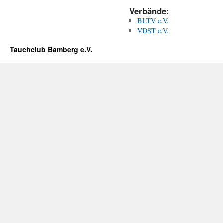
Verbände:
BLTV e.V.
VDST e.V.
Tauchclub Bamberg e.V.