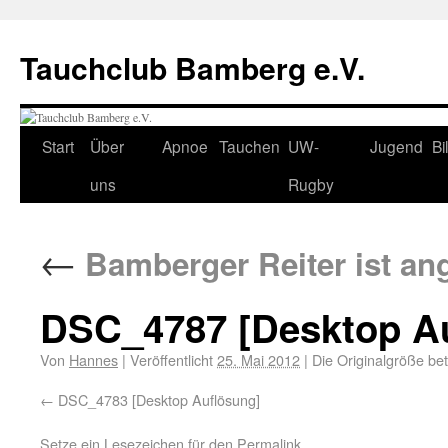
Tauchclub Bamberg e.V.
Start
Über
Apnoe
Tauchen
UW-
Jugend
Bi
uns
Rugby
←
Bamberger Reiter ist a
DSC_4787 [Desktop A
Von
Hannes
|
Veröffentlicht
25. Mai 2012
|
Die Originalgröße be
DSC_4783 [Desktop Auflösung]
Setze ein Lesezeichen für den
Permalink
.