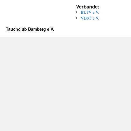
Verbände:
BLTV e.V.
VDST e.V.
Tauchclub Bamberg e.V.