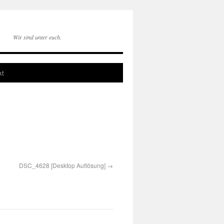
Wir sind unter euch.
kt
DSC_4628 [Desktop Auflösung]