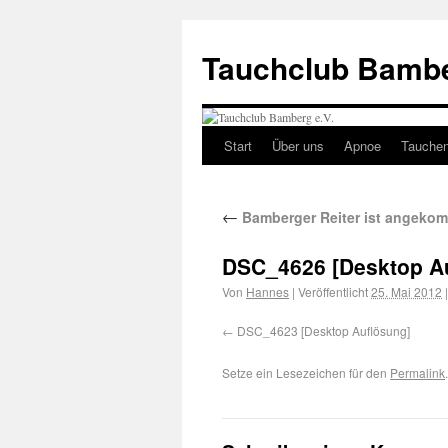
Tauchclub Bambe
Start
Über uns
Apnoe
Tauche
←
Bamberger Reiter ist angeko
DSC_4626 [Desktop A
Von
Hannes
|
Veröffentlicht
25. Mai 2012
|
DSC_4623 [Desktop Auflösung]
Setze ein Lesezeichen für den
Permalink
.