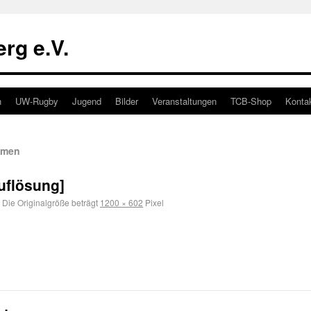
rg e.V.
n
UW-Rugby
Jugend
Bilder
Veranstaltungen
TCB-Shop
Konta
mmen
uflösung]
Die Originalgröße beträgt
1200 × 602
Pixel