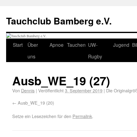
Tauchclub Bamberg e.V.
Start
Über
Apnoe
Tauchen
UW-
Jugend
Bi
uns
Rugby
Ausb_WE_19 (27)
Von
Dennis
|
Veröffentlicht
3. September 2019
|
Die Originalgrö
Ausb_WE_19 (20)
Setze ein Lesezeichen für den
Permalink
.