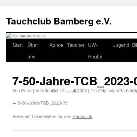
Tauchclub Bamberg e.V.
Start
Über
Apnoe
Tauchen
UW-
Jugend
Bi
uns
Rugby
7-50-Jahre-TCB_2023-
Von
Peter
|
Veröffentlicht
21. Juli 2023
|
Die Originalgröße beträ
5-50-Jahre-TCB_2023-05
Setze ein Lesezeichen für den
Permalink
.