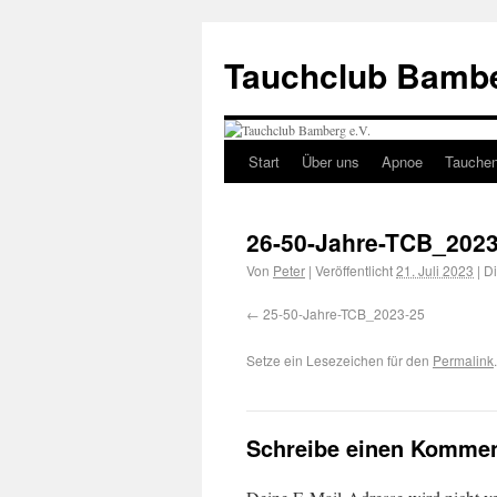
Tauchclub Bambe
Start
Über uns
Apnoe
Tauche
26-50-Jahre-TCB_2023
Von
Peter
|
Veröffentlicht
21. Juli 2023
|
Di
25-50-Jahre-TCB_2023-25
Setze ein Lesezeichen für den
Permalink
.
Schreibe einen Kommen