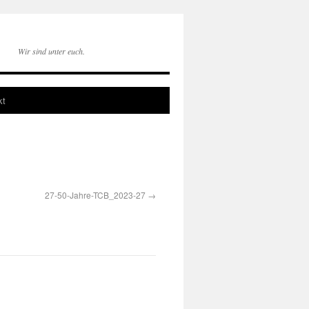
Wir sind unter euch.
kt
27-50-Jahre-TCB_2023-27