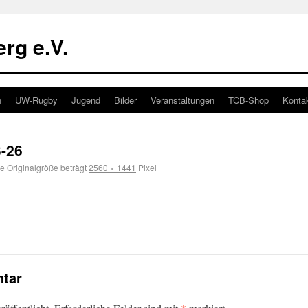
rg e.V.
n
UW-Rugby
Jugend
Bilder
Veranstaltungen
TCB-Shop
Konta
-26
e Originalgröße beträgt
2560 × 1441
Pixel
tar