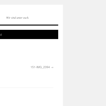
Wir sind unter euch.
kt
151-IMG_2394