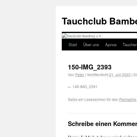
Tauchclub Bambe
Start
Über uns
Apnoe
Tauche
150-IMG_2393
Von
Peter
|
Veröffentlicht
21. Juli 2023
|
Di
148-IMG_2391
Setze ein Lesezeichen für den
Permalink
.
Schreibe einen Kommen