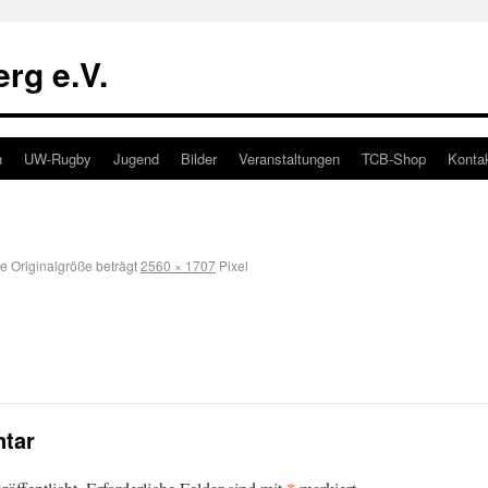
rg e.V.
n
UW-Rugby
Jugend
Bilder
Veranstaltungen
TCB-Shop
Konta
e Originalgröße beträgt
2560 × 1707
Pixel
tar