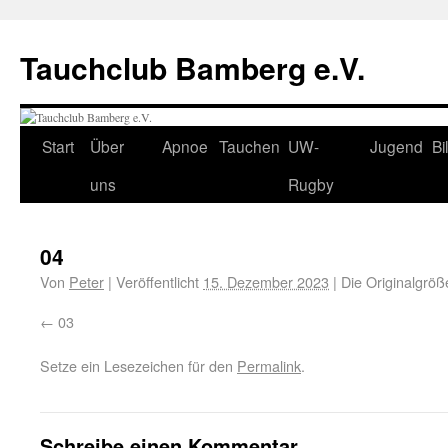
Tauchclub Bamberg e.V.
Start
Über
Apnoe
Tauchen
UW-
Jugend
Bi
uns
Rugby
04
Von
Peter
|
Veröffentlicht
15. Dezember 2023
|
Die Originalgröß
03
Setze ein Lesezeichen für den
Permalink
.
Schreibe einen Kommentar