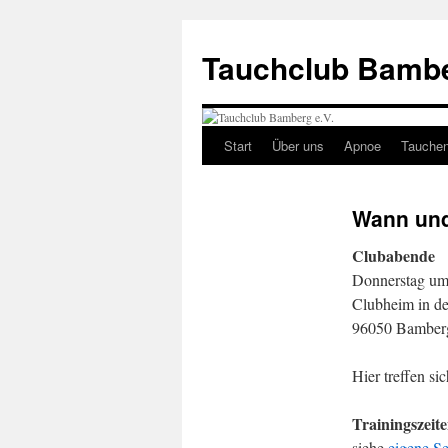
Tauchclub Bambe
Start
Über uns
Apnoe
Tauche
Wann un
Clubabende
Donnerstag um
Clubheim in de
96050 Bamber
Hier treffen si
Trainingszeit
siehe
eigene Se