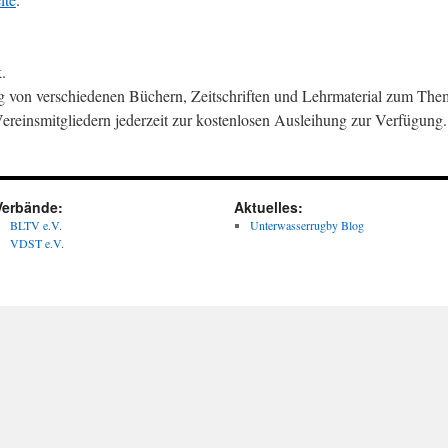
.
 von verschiedenen Büchern, Zeitschriften und Lehrmaterial zum Th
Vereinsmitgliedern jederzeit zur kostenlosen Ausleihung zur Verfügung.
Verbände:
Aktuelles:
BLTV e.V.
Unterwasserrugby Blog
VDST e.V.