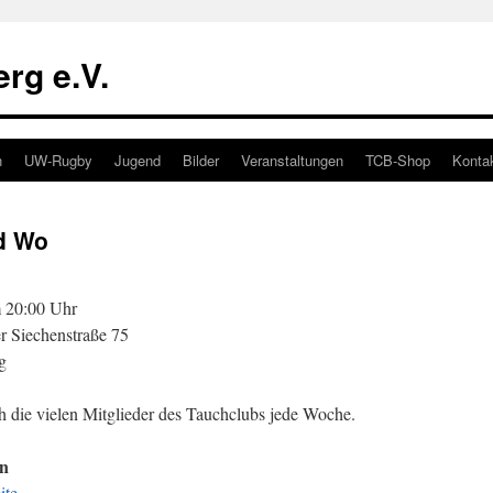
rg e.V.
n
UW-Rugby
Jugend
Bilder
Veranstaltungen
TCB-Shop
Konta
d Wo
 20:00 Uhr
r Siechenstraße 75
g
ch die vielen Mitglieder des Tauchclubs jede Woche.
en
ite
.