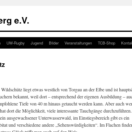
rg e.V.
n
UW-Rugby
Jugend
Bilder
Veranstaltungen
TCB-Shop
Konta
tz
 Wildschütz liegt etwas westlich von Torgau an der Elbe und ist haupts
uchern bekannt, weil dort – entsprechend der eigenen Ausbildung – auc
mpfohlene Tiefe von 40 m hinaus getaucht werden kann. Aber auch wer 
at dort die Möglichkeit, viele interessante Tauchgänge durchzuführen. 
 ein ausgewachsener Unterwasserwald, im Einstiegsbereich gibt es ein
itat und verschiedene andere „Sehenswürdigkeiten“. Im Flachen finden
 etwas Glück trifft man auch auf den Wels.