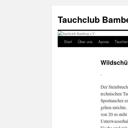
Tauchclub Bambe
Start
Über uns
Apnoe
Tauche
Wildschü
Der Steinbruch
technischen Ta
Sporttaucher e
gehen möchte, h
von 20 m steht
Unterwasserhab
Fische und mit