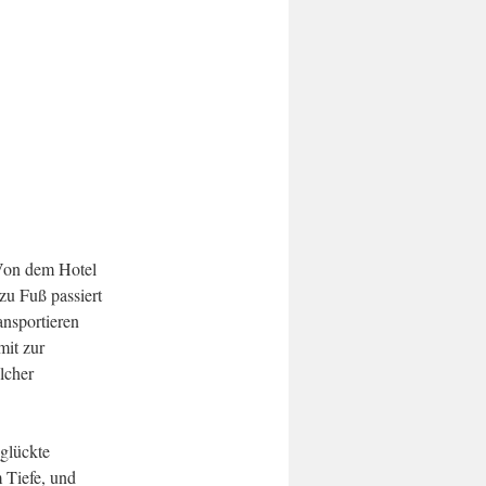
 Von dem Hotel
zu Fuß passiert
ansportieren
mit zur
lcher
glückte
 Tiefe, und