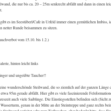
eilwand, die nur bis ca. 20 – 25m senkrecht abfällt und dann in einen l
t.
gibt es im Seestüberl/Cafe in Urfeld immer einen gemütlichen Imbiss, 
n netter Runde beisammen zu sitzen.
uchverbot vom 15.10. bis 1.2.)
lerie, hinten leicht links
änger und ungeübte Taucher!!
t eine wunderschönde Steilwand, die so ziemlich auf der ganzen Länge 
 etwa 95m gerade abfällt. Hier gibt es viele faszinierende Felsformati
reszeit auch viele Saiblinge. Die Einstiegsstellen befinden sich (Sicht
n Wasserturm, genau in der Mitte an der Steintreppe und ganz rechts be
 Steilwand verleitet sehr zum Tieftauchen, aber bedenkt bitte, dass für