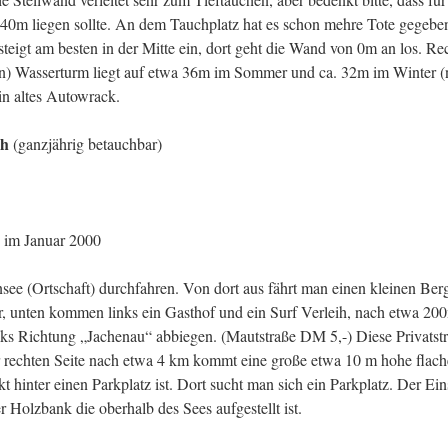
 40m liegen sollte. An dem Tauchplatz hat es schon mehre Tote gegeben
teigt am besten in der Mitte ein, dort geht die Wand von 0m an los. Re
n) Wasserturm liegt auf etwa 36m im Sommer und ca. 32m im Winter (n
in altes Autowrack.
ch
(ganzjährig betauchbar)
 im Januar 2000
ee (Ortschaft) durchfahren. Von dort aus fährt man einen kleinen Ber
r, unten kommen links ein Gasthof und ein Surf Verleih, nach etwa 20
nks Richtung „Jachenau“ abbiegen. (Mautstraße DM 5,-) Diese Privatst
r rechten Seite nach etwa 4 km kommt eine große etwa 10 m hohe flac
t hinter einen Parkplatz ist. Dort sucht man sich ein Parkplatz. Der Eins
r Holzbank die oberhalb des Sees aufgestellt ist.