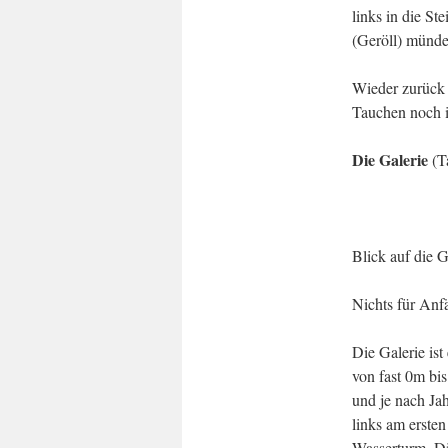
links in die St
(Geröll) münde
Wieder zurück 
Tauchen noch i
Die Galerie
(Ta
Blick auf die Ga
Nichts für Anf
Die Galerie is
von fast 0m bis
und je nach Jah
links am erste
Wasserturm. Die