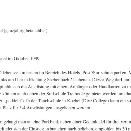
el
(ganzjährig betauchbar)
tafel im Oktober 1999
alchensee am besten im Bereich des Hotels ‚Post’/Surfschule parken.
links am Ufer in Richtung Sachenbach / Jachenau. Dieser Weg darf nur 
fiehlt sich die Ausrüstung mit einem Anhänger oder Handkarren zu tr
ve können auch neben der Surfschule Tretboote gemietet werden, um da
 zu ‚paddeln‘). In der Tauchschule in Kochel (Dive College) kann ein so
Platz für 3-4 Ausrüstungen ausgeliehen werden.
 gelangt man an eine Parkbank neben einer Gedenktafel für drei verun
efindet sich der Einstieg. Abtauchen nach belieben, empfohlen bis 30 m