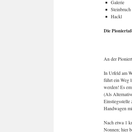
Galerie
Steinbruch
Hackl
Die Pioniertaf
An der Pionier
In Urfeld am W
führt ein Weg 
werden! Es emp
(Als Alternati
Einstiegsstelle
Handwagen mit 
Nach etwa 1 km
Nonnen; hier b