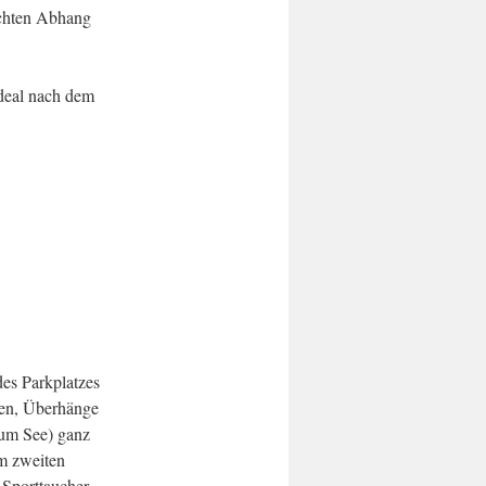
eichten Abhang
ideal nach dem
des Parkplatzes
onen, Überhänge
 zum See) ganz
im zweiten
 Sporttaucher