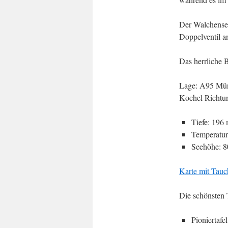
Der Walchensee 
Doppelventil a
Das herrliche 
Lage: A95 Münc
Kochel Richtu
Tiefe: 196
Temperatur
Seehöhe: 8
Karte mit Tau
Die schönsten
Pioniertafel