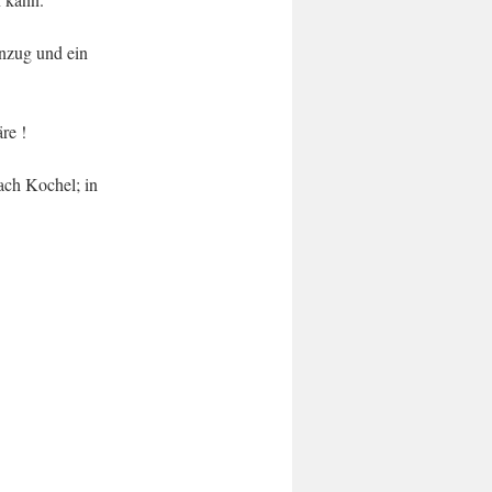
anzug und ein
re !
ach Kochel; in