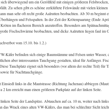
s sich überwiegend um ein Geröllfeld mit einigen größeren Felsbrocken,
fällt. Zu sehen gibt es schöne zerklüftete Felswände mit vielen kleinen
kann man sehr oft recht große Aalrutten beobachten. Ab 30 m beginnt ei
Überhängen und Felsspalten. In der Zeit der Krötenpaarung (Ende Apri
e Kröten im flacheren Bereich anzutreffen. Besonders am Spätnachmitta
große Fischschwärme beobachten, und dicke Aalrutten liegen faul im G
chverbot vom 15.10. bis 1.2.)
-Käfer befinden sich einige Baumstämme und Felsen unter Wasser, d
ichen aber interessanten Tauchgang gestalten, ideal für Anfänger. Fisc
 Diese Tauchplatz eignet sich besonders (vor allem der rechte Teil) für
 sowie für Nachttauchgänge.
t Einsiedl links in die Mautstrasse (Richtung Jachenau) abbiegen (Maut:
a 2 km erreicht man einen größeren Parkplatz auf der linken Seite.
 linken Seite der Landspitze. Abtauchen auf ca. 10 m, weiter nach link
n das Wrack eines alten VW-Käfers, das man bei schlechter Sicht leicht