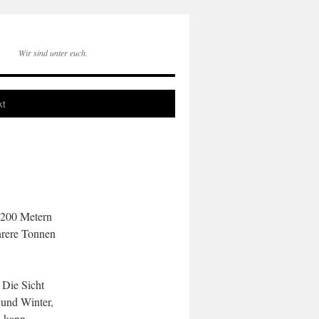
Wir sind unter euch.
kt
p 200 Metern
hrere Tonnen
 Die Sicht
t und Winter,
n kann.