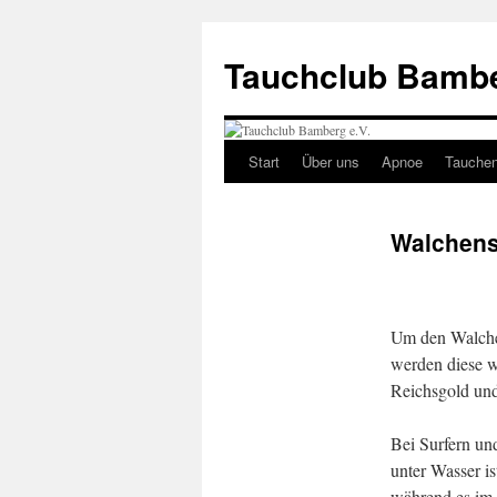
Tauchclub Bambe
Start
Über uns
Apnoe
Tauche
Walchen
Um den Walchen
werden diese w
Reichsgold und
Bei Surfern un
unter Wasser is
während es im 