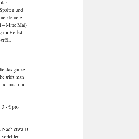
 das
 Spalten und
ne kleinere
l – Mitte Mai)
g im Herbst
eröll.
ie das ganze
he trifft man
 Tauchaus- und
 3.- € pro
s. Nach etwa 10
 verfehlen