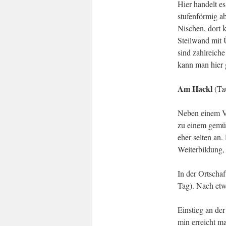
Hier handelt e
stufenförmig ab
Nischen, dort 
Steilwand mit 
sind zahlreich
kann man hier 
Am Hackl
(Tau
Neben einem VW
zu einem gemütl
eher selten an.
Weiterbildung,
In der Ortschaf
Tag). Nach etw
Einstieg an der
min erreicht ma