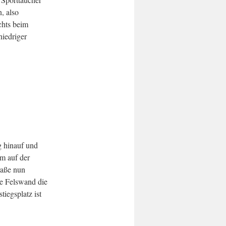
, also
chts beim
iedriger
g hinauf und
0m auf der
raße nun
he Felswand die
tiegsplatz ist