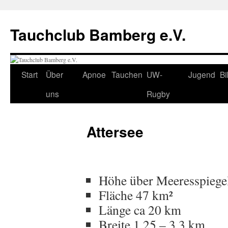
Tauchclub Bamberg e.V.
Start
Über
Apnoe
Tauchen
UW-
Jugend
Bi
uns
Rugby
Attersee
Höhe über Meeresspiege
Fläche 47 km²
Länge ca 20 km
Breite 1,25 – 3,3 km