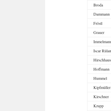
Broda
Dammann
Fröstl
Grauer
Immelman
Iscar Rüla
Hirschhau
Hoffmann
Hummel
Kipfmüller
Kirschner
Krupp