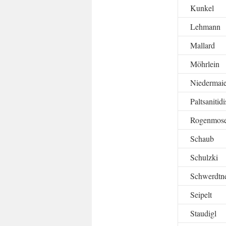
Kunkel
Lehmann
Mallard
Möhrlein
Niedermaie
Paltsanitidi
Rogenmos
Schaub
Schulzki
Schwerdtn
Seipelt
Staudigl