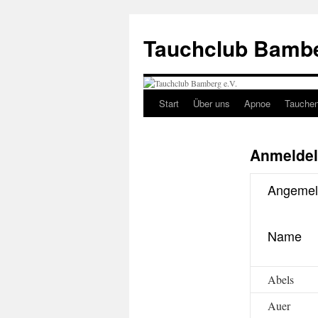
Tauchclub Bambe
Start
Über uns
Apnoe
Tauche
Anmeldel
Angemeld
Name
Abels
Auer