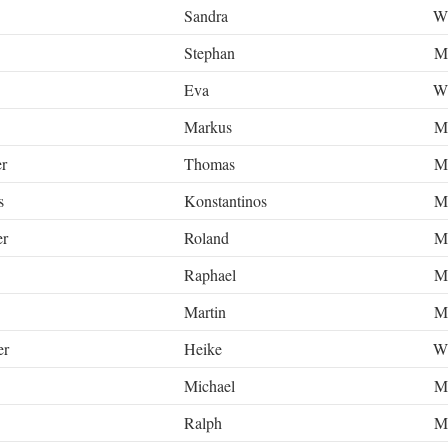
Sandra
W
Stephan
M
Eva
W
Markus
M
r
Thomas
M
s
Konstantinos
M
er
Roland
M
Raphael
M
Martin
M
er
Heike
W
Michael
M
Ralph
M