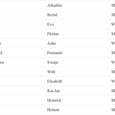
Arkadius
M
Bernd
M
Eva
W
Florian
M
n
Anke
W
nd
Fernando
M
sen
Svenja
W
Willi
M
Elisabeth
W
Kai-Jan
M
Heinrich
M
Helmut
M