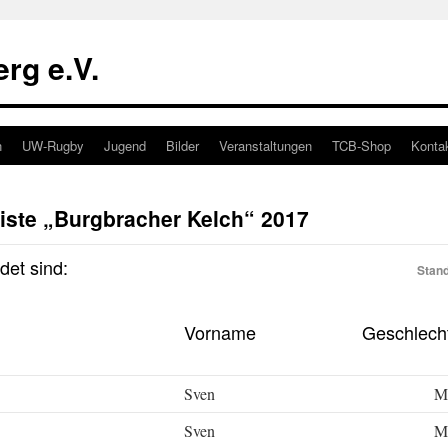
rg e.V.
n
UW-Rugby
Jugend
Bilder
Veranstaltungen
TCB-Shop
Konta
iste „Burgbracher Kelch“ 2017
et sind:
Stand
Vorname
Geschlech
Sven
M
Sven
M