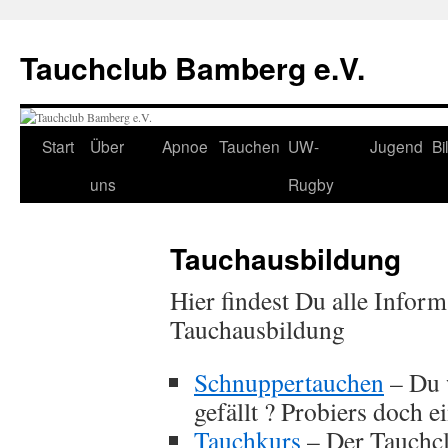
Tauchclub Bamberg e.V.
Start
Über
Apnoe
Tauchen
UW-
Jugend
Bi
uns
Rugby
Tauchausbildung
Hier findest Du alle Info
Tauchausbildung
Schnuppertauchen
– Du 
gefällt ? Probiers doch e
Tauchkurs
– Der Tauchcl