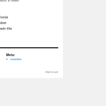
erein
 dort
end). Du
Meta:
Anmelden
Impressum