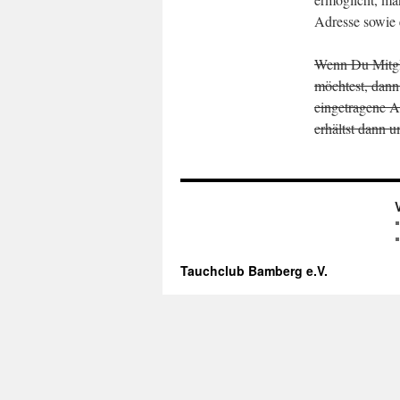
Adresse sowie 
Wenn Du Mitgli
möchtest, dann 
eingetragene A
erhältst dann
Tauchclub Bamberg e.V.