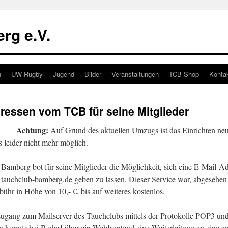
rg e.V.
n
UW-Rugby
Jugend
Bilder
Veranstaltungen
TCB-Shop
Konta
ressen vom TCB für seine Mitglieder
Achtung:
Auf Grund des aktuellen Umzugs ist das Einrichten ne
s leider nicht mehr möglich.
Bamberg bot für seine Mitglieder die Möglichkeit, sich eine E-Mail-Ad
@
tauchclub-bamberg.de geben zu lassen. Dieser Service war, abgesehen
ühr in Höhe von 10,- €, bis auf weiteres kostenlos.
Zugang zum Mailserver des Tauchclubs mittels der Protokolle POP3 u
n konnte bei Bedarf über ein Webfrontend eine Weiterleitung an eine a