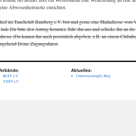
eine Abwesenheitsnotiz einrichten.
ed im Tauchclub Bamberg e.V. bist und gerne eine Mailadresse vom V
lade Dir bitte den Antrag herunter, fülle ihn aus und schicke ihn an die
dresse (Du kannst ihn auch persönlich abgeben, z.B. an einem Clubab
 umgehend Deine Zugangsdaten.
Verbände:
Aktuelles:
BLTV e.V.
Unterwasserrugby Blog
VDST e.V.