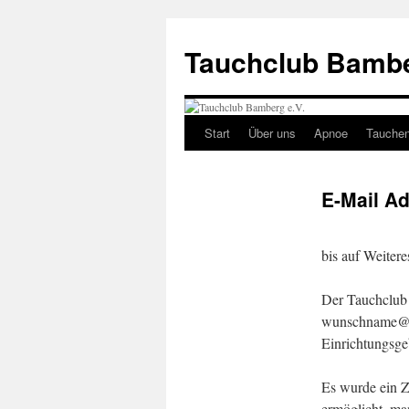
Tauchclub Bambe
Start
Über uns
Apnoe
Tauche
E-Mail Ad
bis auf Weitere
Der Tauchclub 
wunschname
Einrichtungsgeb
Es wurde ein 
ermöglicht, ma