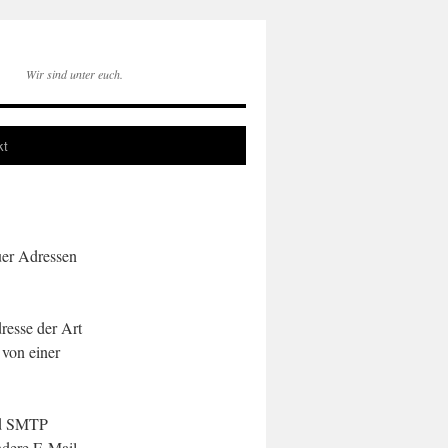
Wir sind unter euch.
kt
uer Adressen
resse der Art
 von einer
nd SMTP
ndere E-Mail-