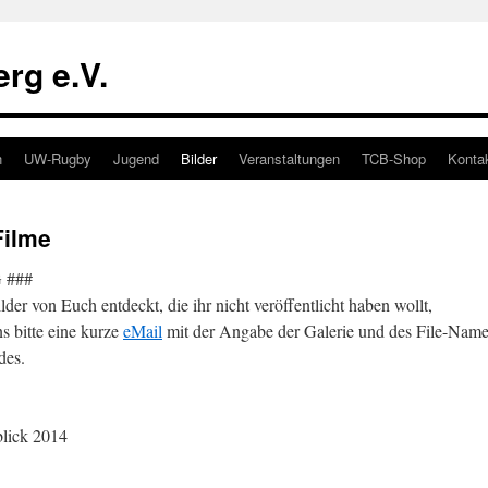
rg e.V.
n
UW-Rugby
Jugend
Bilder
Veranstaltungen
TCB-Shop
Konta
Filme
 ###
Bilder von Euch entdeckt, die ihr nicht veröffentlicht haben wollt,
s bitte eine kurze
eMail
mit der Angabe der Galerie und des File-Name
des.
blick 2014