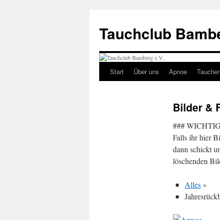
Tauchclub Bambe
Start
Über uns
Apnoe
Tauche
Bilder & 
### WICHTIG
Falls ihr hier 
dann schickt un
löschenden Bil
Alles
»
Jahresrück