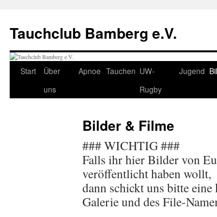
Tauchclub Bamberg e.V.
Start
Über
Apnoe
Tauchen
UW-
Jugend
Bi
uns
Rugby
Bilder & Filme
### WICHTIG ###
Falls ihr hier Bilder von Eu
veröffentlicht haben wollt,
dann schickt uns bitte eine
Galerie und des File-Namen