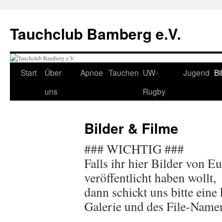
Tauchclub Bamberg e.V.
Start
Über
Apnoe
Tauchen
UW-
Jugend
Bi
uns
Rugby
Bilder & Filme
### WICHTIG ###
Falls ihr hier Bilder von Eu
veröffentlicht haben wollt,
dann schickt uns bitte eine
Galerie und des File-Namen