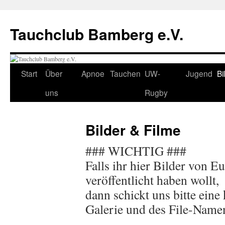
Tauchclub Bamberg e.V.
Start
Über
Apnoe
Tauchen
UW-
Jugend
Bi
uns
Rugby
Bilder & Filme
### WICHTIG ###
Falls ihr hier Bilder von Eu
veröffentlicht haben wollt,
dann schickt uns bitte eine
Galerie und des File-Namen