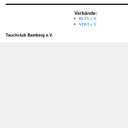
Verbände:
BLTV e.V.
VDST e.V.
Tauchclub Bamberg e.V.