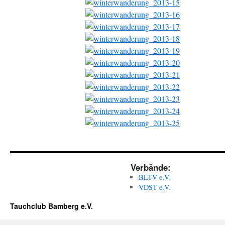
Verbände:
BLTV e.V.
VDST e.V.
Tauchclub Bamberg e.V.