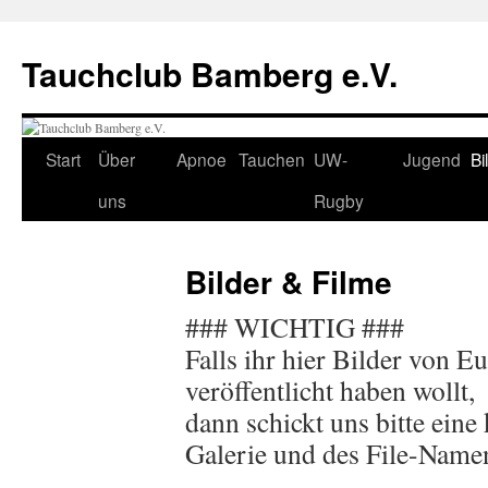
Tauchclub Bamberg e.V.
Start
Über
Apnoe
Tauchen
UW-
Jugend
Bi
uns
Rugby
Bilder & Filme
### WICHTIG ###
Falls ihr hier Bilder von Eu
veröffentlicht haben wollt,
dann schickt uns bitte eine
Galerie und des File-Namen