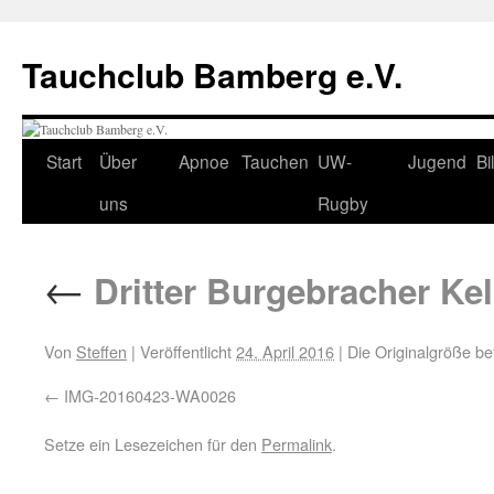
Tauchclub Bamberg e.V.
Start
Über
Apnoe
Tauchen
UW-
Jugend
Bi
uns
Rugby
←
Dritter Burgebracher Ke
Von
Steffen
|
Veröffentlicht
24. April 2016
|
Die Originalgröße be
IMG-20160423-WA0026
Setze ein Lesezeichen für den
Permalink
.